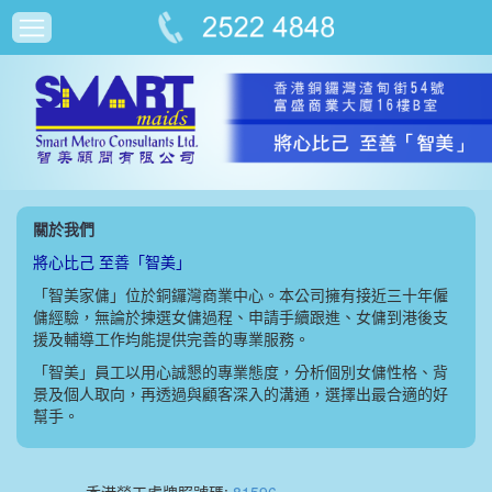
關於我們
將心比己 至善「智美」
「智美家傭」位於銅鑼灣商業中心。本公司擁有接近三十年僱
傭經驗，無論於揀選女傭過程、申請手續跟進、女傭到港後支
援及輔導工作均能提供完善的專業服務。
「智美」員工以用心誠懇的專業態度，分析個別女傭性格、背
景及個人取向，再透過與顧客深入的溝通，選擇出最合適的好
幫手。
香港勞工處牌照號碼:
81596